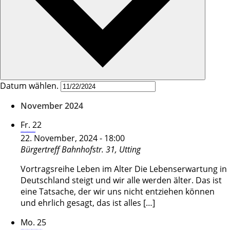
Datum wählen.
November 2024
Fr.
22
Vortragsreihe Leben im Alter – „Kompaktkurs Demenz“
22. November, 2024 - 18:00
Bürgertreff
Bahnhofstr. 31, Utting
Vortragsreihe Leben im Alter Die Lebenserwartung in
Deutschland steigt und wir alle werden älter. Das ist
eine Tatsache, der wir uns nicht entziehen können
und ehrlich gesagt, das ist alles […]
Mo.
25
Vortragsreihe Leben im Alter – „10 Schritte zu meinem persönlichen Testament“