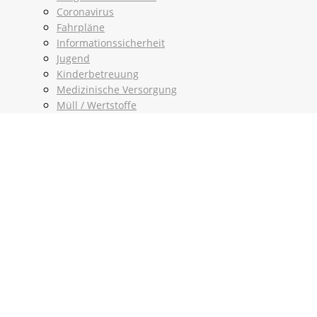
Coronavirus
Fahrpläne
Informationssicherheit
Jugend
Kinderbetreuung
Medizinische Versorgung
Müll / Wertstoffe
Notruf
Ortsentwicklungskonzept
Ortsplan
Schulen
Senioren
Seniorenpolitisches Konzept
Soziale Einrichtungen
Zukunftsbild 2020
Newsarchiv
Partnergemeinden
Politik
Bürgerinformationssystem
Ratsinformationssystem