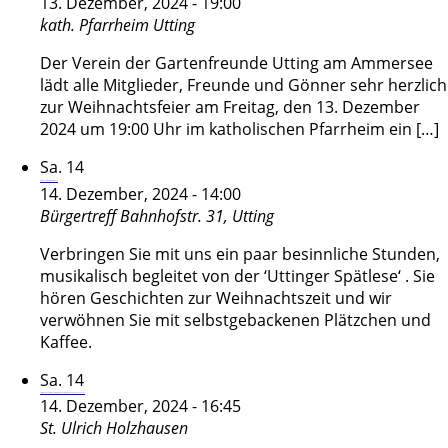
13. Dezember, 2024 - 19:00
kath. Pfarrheim
Utting
Der Verein der Gartenfreunde Utting am Ammersee
lädt alle Mitglieder, Freunde und Gönner sehr herzlich
zur Weihnachtsfeier am Freitag, den 13. Dezember
2024 um 19:00 Uhr im katholischen Pfarrheim ein […]
Sa.
14
Weihnachtsfeier AWO Ortsgruppe
14. Dezember, 2024 - 14:00
Bürgertreff
Bahnhofstr. 31, Utting
Verbringen Sie mit uns ein paar besinnliche Stunden,
musikalisch begleitet von der ‘Uttinger Spätlese‘ . Sie
hören Geschichten zur Weihnachtszeit und wir
verwöhnen Sie mit selbstgebackenen Plätzchen und
Kaffee.
Sa.
14
Festliche Adventsstunde mit Trompete und Orgel am Gaudetewochenende
14. Dezember, 2024 - 16:45
St. Ulrich
Holzhausen