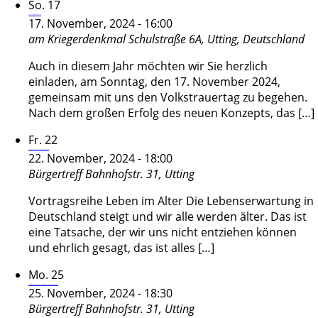
So.
17
Gedenkfeier zum Volkstrauertag
17. November, 2024 - 16:00
am Kriegerdenkmal
Schulstraße 6A, Utting, Deutschland
Auch in diesem Jahr möchten wir Sie herzlich
einladen, am Sonntag, den 17. November 2024,
gemeinsam mit uns den Volkstrauertag zu begehen.
Nach dem großen Erfolg des neuen Konzepts, das […]
Fr.
22
Vortragsreihe Leben im Alter – „Kompaktkurs Demenz“
22. November, 2024 - 18:00
Bürgertreff
Bahnhofstr. 31, Utting
Vortragsreihe Leben im Alter Die Lebenserwartung in
Deutschland steigt und wir alle werden älter. Das ist
eine Tatsache, der wir uns nicht entziehen können
und ehrlich gesagt, das ist alles […]
Mo.
25
Vortragsreihe Leben im Alter – „10 Schritte zu meinem persönlichen Testament“
25. November, 2024 - 18:30
Bürgertreff
Bahnhofstr. 31, Utting