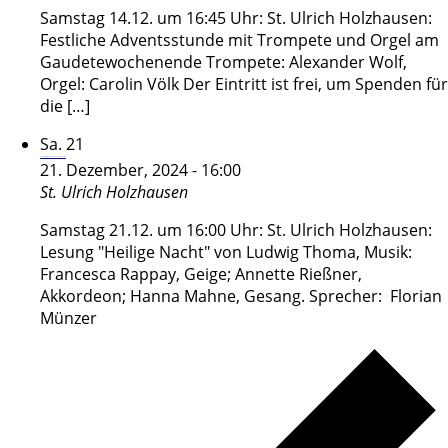
Samstag 14.12. um 16:45 Uhr: St. Ulrich Holzhausen:
Festliche Adventsstunde mit Trompete und Orgel am
Gaudetewochenende Trompete: Alexander Wolf,
Orgel: Carolin Völk Der Eintritt ist frei, um Spenden für
die […]
Sa.
21
Lesung „Heilige Nacht“ von Ludwig Thoma
21. Dezember, 2024 - 16:00
St. Ulrich
Holzhausen
Samstag 21.12. um 16:00 Uhr: St. Ulrich Holzhausen:
Lesung "Heilige Nacht" von Ludwig Thoma, Musik:
Francesca Rappay, Geige; Annette Rießner,
Akkordeon; Hanna Mahne, Gesang. Sprecher: Florian
Münzer