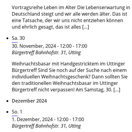
Vortragsreihe Leben im Alter Die Lebenserwartung in
Deutschland steigt und wir alle werden älter. Das ist
eine Tatsache, der wir uns nicht entziehen können
und ehrlich gesagt, das ist alles […]
Sa.
30
Weihnachtsbasar Füreinander e.V.
30. November, 2024 - 12:00
-
17:00
Bürgertreff
Bahnhofstr. 31, Utting
Weihnachtsbasar mit Handgestricktem im Uttinger
Bürgertreff Sind Sie noch auf der Suche nach einem
individuellen Weihnachtsgeschenk? Dann sollten Sie
den traditionellen Weihnachtsbasar im Uttinger
Bürgertreff nicht verpassen! Am Samstag, 30. […]
Dezember 2024
So.
1
Weihnachtsbasar Füreinander e.V.
1. Dezember, 2024 - 12:00
-
17:00
Bürgertreff
Bahnhofstr. 31, Utting