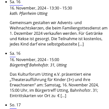
Sa.
16
Let`s make a candle – Gemeinsames Adventskerzen-Basteln für alle Kinder und Jugendlichen
16. November, 2024 - 13:30
-
15:30
kath. Pfarrheim
Utting
Gemeinsam gestalten wir Advents- und
Weihnachtskerzen, die beim Familiengottesdienst am
1. Dezember 2024 verkaufen werden. Für Getränke
und Kekse ist gesorgt. Die Teilnahme ist kostenlos,
jedes Kind darf eine selbstgebastelte […]
Sa.
16
Kindertheater „Das Krokodil aus dem Koffer“
16. November, 2024 - 15:00
Bürgertreff
Bahnhofstr. 31, Utting
Das Kulturforum Utting e.V. präsentiert eine
„Theateraufführung für Kinder (3+) und ihre
Erwachsenen“ am: Samstag, 16. November 2024,
15:00 Uhr, im Bürgertreff Utting, Bahnhofstr. 31;
Eintrittskarten vor Ort zu € […]
So.
17
Filmvorführung über Utting und seine Bewohner