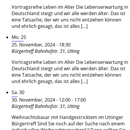
Vortragsreihe Leben im Alter Die Lebenserwartung in
Deutschland steigt und wir alle werden älter. Das ist
eine Tatsache, der wir uns nicht entziehen können
und ehrlich gesagt, das ist alles […]
Mo.
25
Vortragsreihe Leben im Alter – „10 Schritte zu meinem persönlichen Testament“
25. November, 2024 - 18:30
Bürgertreff
Bahnhofstr. 31, Utting
Vortragsreihe Leben im Alter Die Lebenserwartung in
Deutschland steigt und wir alle werden älter. Das ist
eine Tatsache, der wir uns nicht entziehen können
und ehrlich gesagt, das ist alles […]
Sa.
30
Weihnachtsbasar Füreinander e.V.
30. November, 2024 - 12:00
-
17:00
Bürgertreff
Bahnhofstr. 31, Utting
Weihnachtsbasar mit Handgestricktem im Uttinger
Bürgertreff Sind Sie noch auf der Suche nach einem