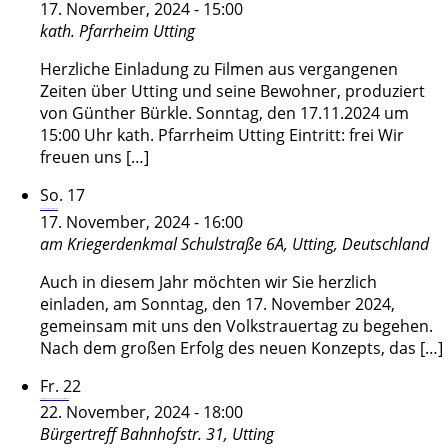
17. November, 2024 - 15:00
kath. Pfarrheim
Utting
Herzliche Einladung zu Filmen aus vergangenen
Zeiten über Utting und seine Bewohner, produziert
von Günther Bürkle. Sonntag, den 17.11.2024 um
15:00 Uhr kath. Pfarrheim Utting Eintritt: frei Wir
freuen uns […]
So.
17
Gedenkfeier zum Volkstrauertag
17. November, 2024 - 16:00
am Kriegerdenkmal
Schulstraße 6A, Utting, Deutschland
Auch in diesem Jahr möchten wir Sie herzlich
einladen, am Sonntag, den 17. November 2024,
gemeinsam mit uns den Volkstrauertag zu begehen.
Nach dem großen Erfolg des neuen Konzepts, das […]
Fr.
22
Vortragsreihe Leben im Alter – „Kompaktkurs Demenz“
22. November, 2024 - 18:00
Bürgertreff
Bahnhofstr. 31, Utting