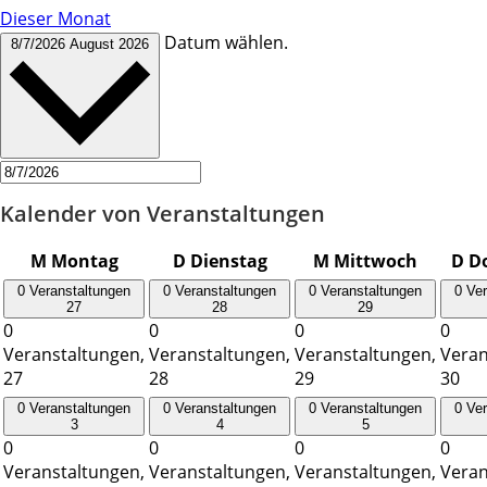
Dieser Monat
Datum wählen.
8/7/2026
August 2026
Kalender von Veranstaltungen
M
Montag
D
Dienstag
M
Mittwoch
D
D
0 Veranstaltungen
0 Veranstaltungen
0 Veranstaltungen
0 Ve
27
28
29
0
0
0
0
Veranstaltungen,
Veranstaltungen,
Veranstaltungen,
Veran
27
28
29
30
0 Veranstaltungen
0 Veranstaltungen
0 Veranstaltungen
0 Ve
3
4
5
0
0
0
0
Veranstaltungen,
Veranstaltungen,
Veranstaltungen,
Veran