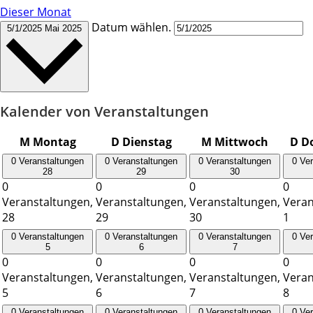
Dieser Monat
Datum wählen.
5/1/2025
Mai 2025
Kalender von Veranstaltungen
M
Montag
D
Dienstag
M
Mittwoch
D
D
0 Veranstaltungen
0 Veranstaltungen
0 Veranstaltungen
0 Ve
28
29
30
0
0
0
0
Veranstaltungen,
Veranstaltungen,
Veranstaltungen,
Veran
28
29
30
1
0 Veranstaltungen
0 Veranstaltungen
0 Veranstaltungen
0 Ve
5
6
7
0
0
0
0
Veranstaltungen,
Veranstaltungen,
Veranstaltungen,
Veran
5
6
7
8
0 Veranstaltungen
0 Veranstaltungen
0 Veranstaltungen
0 Ve