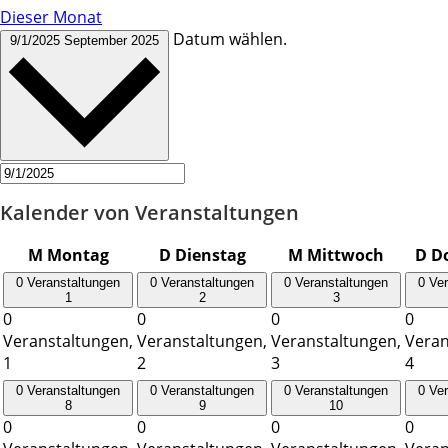
Dieser Monat
Datum wählen.
9/1/2025
September 2025
Kalender von Veranstaltungen
M
Montag
D
Dienstag
M
Mittwoch
D
D
0 Veranstaltungen
0 Veranstaltungen
0 Veranstaltungen
0 Ve
1
2
3
0
0
0
0
Veranstaltungen,
Veranstaltungen,
Veranstaltungen,
Veran
1
2
3
4
0 Veranstaltungen
0 Veranstaltungen
0 Veranstaltungen
0 Ve
8
9
10
0
0
0
0