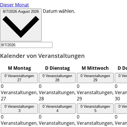
Dieser Monat
Datum wählen.
8/7/2026
August 2026
Kalender von Veranstaltungen
M
Montag
D
Dienstag
M
Mittwoch
D
D
0 Veranstaltungen
0 Veranstaltungen
0 Veranstaltungen
0 Ve
27
28
29
0
0
0
0
Veranstaltungen,
Veranstaltungen,
Veranstaltungen,
Veran
27
28
29
30
0 Veranstaltungen
0 Veranstaltungen
0 Veranstaltungen
0 Ve
3
4
5
0
0
0
0
Veranstaltungen,
Veranstaltungen,
Veranstaltungen,
Veran