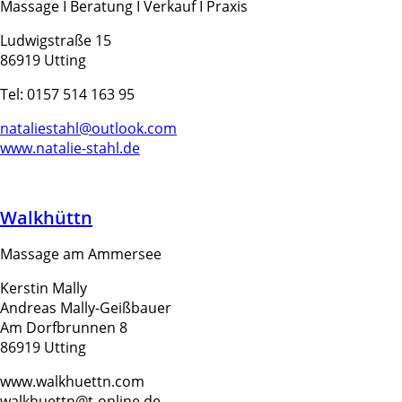
Massage I Beratung I Verkauf I Praxis
Ludwigstraße 15
86919 Utting
Tel: 0157 514 163 95
nataliestahl@outlook.com
www.natalie-stahl.de
Walkhüttn
Massage am Ammersee
Kerstin Mally
Andreas Mally-Geißbauer
Am Dorfbrunnen 8
86919 Utting
www.walkhuettn.com
walkhuettn@t-online.de