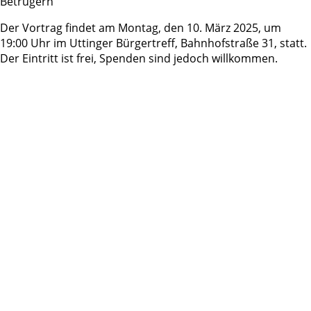
Betrügern
Der Vortrag findet am Montag, den 10. März 2025, um
19:00 Uhr im Uttinger Bürgertreff, Bahnhofstraße 31, statt.
Der Eintritt ist frei, Spenden sind jedoch willkommen.
Die Veranstaltung ist Teil der Reihe „Leben im Alter“ und
bietet wichtige Informationen zum Schutz vor Trickbetrug.
Interessierte sind eingeladen, sich umfassend über
Gefahren und Schutzmaßnahmen zu informieren.