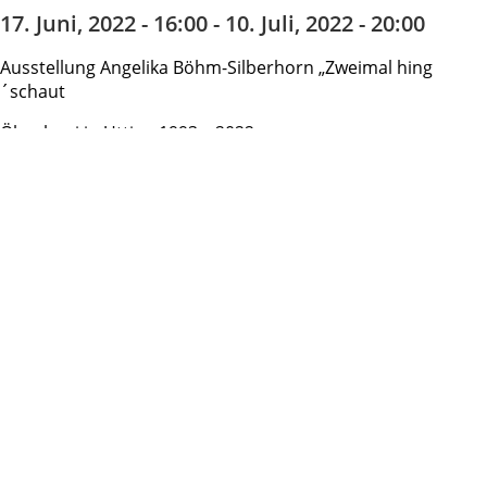
17. Juni, 2022 - 16:00
-
10. Juli, 2022 - 20:00
Ausstellung Angelika Böhm-Silberhorn „Zweimal hing
´schaut
Ölmalerei in Utting 1993 – 2022
Vernissage am 10. Juni um 16:00 Uhr
Öffnungszeiten im Zeitraum 17.06. – 10.07.2022:
Fr/Sa/So von 16:00 – 20:00 Uhr