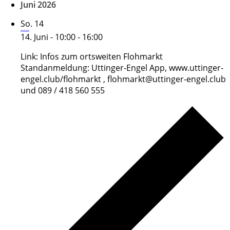
Juni 2026
So.
14
Hof- und Garagenflohmarkt
14. Juni - 10:00
-
16:00
Link: Infos zum ortsweiten Flohmarkt
Standanmeldung: Uttinger-Engel App, www.uttinger-
engel.club/flohmarkt , flohmarkt@uttinger-engel.club
und 089 / 418 560 555